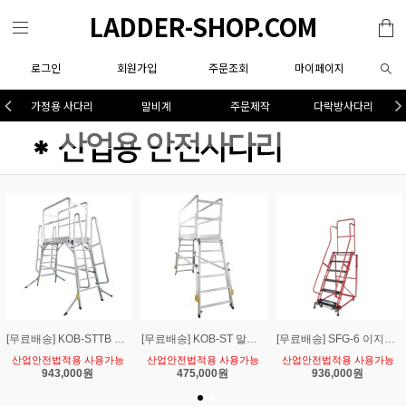
LADDER-SHOP.COM
로그인
회원가입
주문조회
마이페이지
가정용 사다리
말비계
주문제작
다락방사다리
[무료배송] KOB-STTB 말비계 안전 난간 우마형 작업대-핸들 가이드형
[무료배송] KOB-ST 말비계 안전 난간 우마형 작업대-가이드형
[무료배송] SFG-6 이지락 시스템 조립식 계단형 6단 작업대
산업안전법적용 사용가능
산업안전법적용 사용가능
산업안전법적용 사용가능
943,000원
475,000원
936,000원