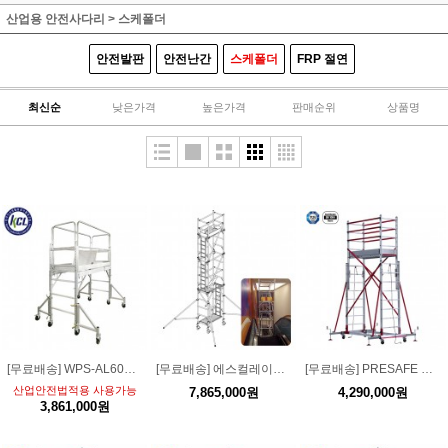
산업용 안전사다리
>
스케폴더
안전발판
안전난간
스케폴더
FRP 절연
최신순
낮은가격
높은가격
판매순위
상품명
[무료배송] WPS-AL600 세트 [오픈형] 알루미늄 안전 이동형 작업대 1단 풀세트높이 620~1860mm/하중 340kg
[무료배송] 에스컬레이터 작업대 5~12M 스캐폴딩 비계 고소작업대
[무료배송] PRESAFE XL 프로 투피스 스캐폴딩 2x8단 KCS004XL-PR
산업안전법적용 사용가능
7,865,000원
4,290,000원
3,861,000원