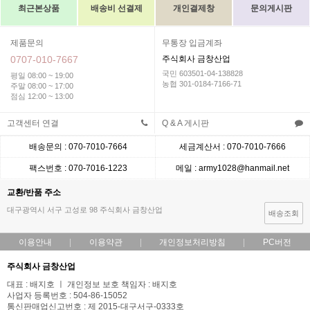
최근본상품
배송비 선결제
개인결제창
문의게시판
제품문의
무통장 입금계좌
0707-010-7667
주식회사 금창산업
국민 603501-04-138828
평일 08:00 ~ 19:00
농협 301-0184-7166-71
주말 08:00 ~ 17:00
점심 12:00 ~ 13:00
고객센터 연결
Q & A 게시판
배송문의 : 070-7010-7664
세금계산서 : 070-7010-7666
팩스번호 : 070-7016-1223
메일 : army1028@hanmail.net
교환/반품 주소
대구광역시 서구 고성로 98 주식회사 금창산업
배송조회
이용안내
이용약관
개인정보처리방침
PC버전
주식회사 금창산업
대표 : 배지호 ㅣ 개인정보 보호 책임자 : 배지호
사업자 등록번호 : 504-86-15052
통신판매업신고번호 : 제 2015-대구서구-0333호