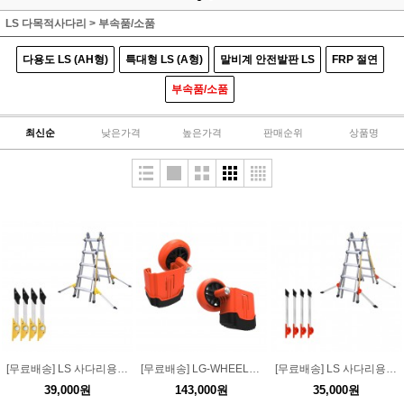
LS 다목적사다리
>
부속품/소품
다용도 LS (AH형)
특대형 LS (A형)
말비계 안전발판 LS
FRP 절연
부속품/소품
최신순
낮은가격
높은가격
판매순위
상품명
[무료배송] LS 사다리용 악세서리 부속품 접이식 전도방지대(미니)
[무료배송] LG-WHEEL-AC LG용 이동롤러 악세사리 (XTR용)
[무료배송] LS 사다리용 악세서리 부속품 접이식 전도방지대(소) JDB-2
39,000원
143,000원
35,000원