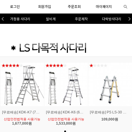
로그인
회원가입
주문조회
마이페이지
가정용 사다리
말비계
주문제작
다락방사다리
[무료배송] KDK-K7 (7단)유로형 안전가드 발판 작업대말비계 사다리1.77~2.5m
[무료배송] KDK-K6 (6단)유로형 안전가드 발판 작업대말비계 사다리1.5~2.05m
[무료배송] PS LS-30 다목적 LS 3단 사다리보관높이1.0m A형최대1.5m I형최대3.2m
산업안전법적용 사용가능
산업안전법적용 사용가능
109,000원
1,677,000원
1,533,000원