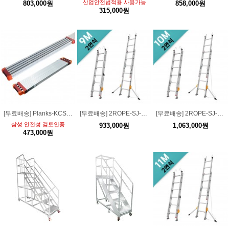
산업안전법적용 사용가능
803,000원
858,000원
315,000원
[무료배송] Planks-KCS-E3823 삼성인증 슬라이드 발판 최장3.8m 축소2.4m /하중 200kg
[무료배송] 2ROPE-SJ-9M 2연식 로프사다리 9M (S고리/전도방지대 장착)
[무료배송] 2ROPE-SJ-10M 2연식 로프사다리 10M (S고리/전도방지대 장착)
삼성 안전성 검토인증
933,000원
1,063,000원
473,000원