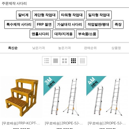
주문제작 사다리
말비계
계단형 작업대
타워형 작업대
일자형 작업대
특수제작 사다리
FRP 절연
가설대각 사다리
작업발판/평대
족장
맨홀사다리
대차/지게용
부속품/소품
최신순
낮은가격
높은가격
판매순위
상품명
[무료배송] FRP-KCPT-03 보강용 FRP 계단 3단
[무료배송] 2ROPE-SJ-3M 2연식 로프사다리 3M (S고리/전도방지대 장착)
[무료배송] 2ROPE-SJ-4M 2연식 로프사다리 4M (S고리/전도방지대 장착)