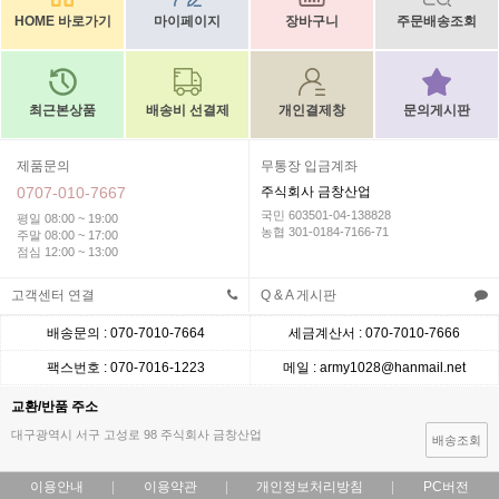
HOME 바로가기
마이페이지
장바구니
주문배송조회
최근본상품
배송비 선결제
개인결제창
문의게시판
제품문의
무통장 입금계좌
0707-010-7667
주식회사 금창산업
국민 603501-04-138828
평일 08:00 ~ 19:00
농협 301-0184-7166-71
주말 08:00 ~ 17:00
점심 12:00 ~ 13:00
고객센터 연결
Q & A 게시판
배송문의 : 070-7010-7664
세금계산서 : 070-7010-7666
팩스번호 : 070-7016-1223
메일 : army1028@hanmail.net
교환/반품 주소
대구광역시 서구 고성로 98 주식회사 금창산업
배송조회
이용안내
이용약관
개인정보처리방침
PC버전