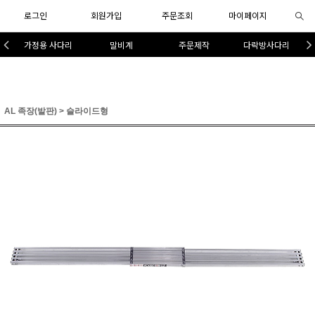
로그인
회원가입
주문조회
마이페이지
가정용 사다리
말비계
주문제작
다락방사다리
AL 족장(발판)
>
슬라이드형