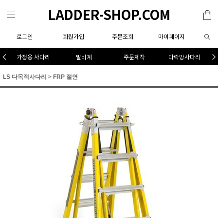
LADDER-SHOP.COM
로그인
회원가입
주문조회
마이페이지
가정용 사다리
말비계
주문제작
다락방사다리
LS 다목적사다리
>
FRP 절연