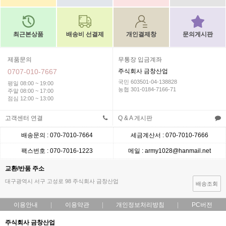
최근본상품
배송비 선결제
개인결제창
문의게시판
제품문의
무통장 입금계좌
0707-010-7667
주식회사 금창산업
국민 603501-04-138828
평일 08:00 ~ 19:00
농협 301-0184-7166-71
주말 08:00 ~ 17:00
점심 12:00 ~ 13:00
고객센터 연결
Q & A 게시판
배송문의 : 070-7010-7664
세금계산서 : 070-7010-7666
팩스번호 : 070-7016-1223
메일 : army1028@hanmail.net
교환/반품 주소
대구광역시 서구 고성로 98 주식회사 금창산업
배송조회
이용안내
이용약관
개인정보처리방침
PC버전
주식회사 금창산업