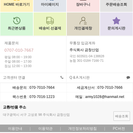
HOME 바로가기
마이페이지
장바구니
주문배송조회
최근본상품
배송비 선결제
개인결제창
문의게시판
제품문의
무통장 입금계좌
0707-010-7667
주식회사 금창산업
국민 603501-04-138828
평일 08:00 ~ 19:00
농협 301-0184-7166-71
주말 08:00 ~ 17:00
점심 12:00 ~ 13:00
고객센터 연결
Q & A 게시판
배송문의 : 070-7010-7664
세금계산서 : 070-7010-7666
팩스번호 : 070-7016-1223
메일 : army1028@hanmail.net
교환/반품 주소
대구광역시 서구 고성로 98 주식회사 금창산업
배송조회
이용안내
이용약관
개인정보처리방침
PC버전