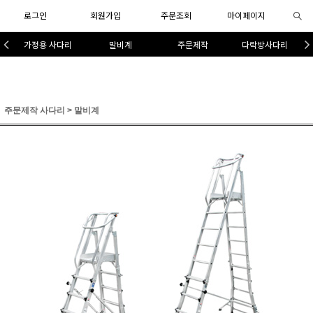
로그인
회원가입
주문조회
마이페이지
가정용 사다리
말비계
주문제작
다락방사다리
주문제작 사다리
>
말비계