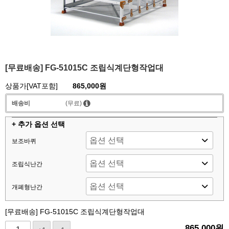
[무료배송] FG-51015C 조립식계단형작업대
상품가[VAT포함]
865,000원
배송비
(무료)
+ 추가 옵션 선택
보조바퀴
조립식난간
개폐형난간
[무료배송] FG-51015C 조립식계단형작업대
865,000
원