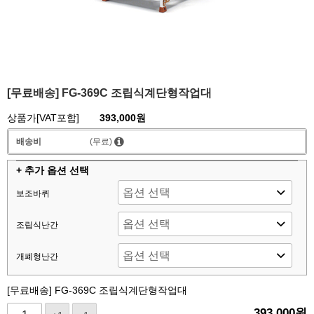
[무료배송] FG-369C 조립식계단형작업대
상품가[VAT포함]
393,000원
배송비
(무료)
+ 추가 옵션 선택
보조바퀴
조립식난간
개폐형난간
[무료배송] FG-369C 조립식계단형작업대
393,000
원