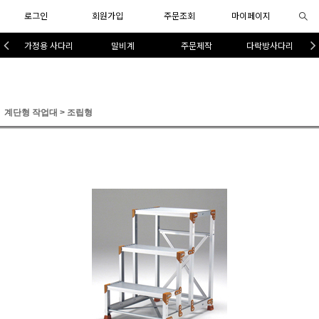
로그인
회원가입
주문조회
마이페이지
가정용 사다리
말비계
주문제작
다락방사다리
계단형 작업대
>
조립형