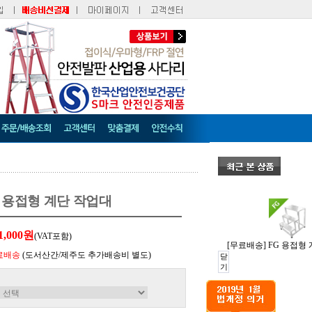
G 용접형 계단 작업대
1,000원
(VAT포함)
[무료배송] FG 용접형
료배송
(도서산간/제주도 추가배송비 별도)
닫
기