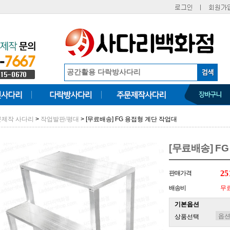
>
> [무료배송] FG 용접형 계단 작업대
문제작 사다리
작업발판/평대
[무료배송] F
25
판매가격
배송비
무
기본옵션
상품선택