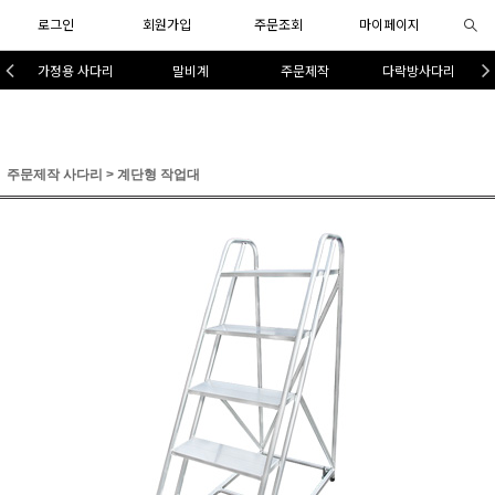
로그인
회원가입
주문조회
마이페이지
가정용 사다리
말비계
주문제작
다락방사다리
주문제작 사다리
>
계단형 작업대