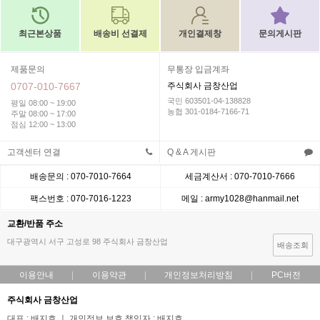
최근본상품
배송비 선결제
개인결제창
문의게시판
제품문의
무통장 입금계좌
0707-010-7667
주식회사 금창산업
국민 603501-04-138828
평일 08:00 ~ 19:00
농협 301-0184-7166-71
주말 08:00 ~ 17:00
점심 12:00 ~ 13:00
고객센터 연결
Q & A 게시판
배송문의 : 070-7010-7664
세금계산서 : 070-7010-7666
팩스번호 : 070-7016-1223
메일 : army1028@hanmail.net
교환/반품 주소
대구광역시 서구 고성로 98 주식회사 금창산업
배송조회
이용안내
이용약관
개인정보처리방침
PC버전
주식회사 금창산업
대표 : 배지호 ㅣ 개인정보 보호 책임자 : 배지호