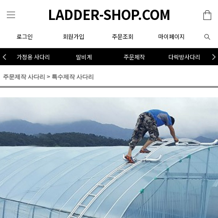
LADDER-SHOP.COM
로그인
회원가입
주문조회
마이페이지
가정용 사다리
말비계
주문제작
다락방사다리
주문제작 사다리
>
특수제작 사다리