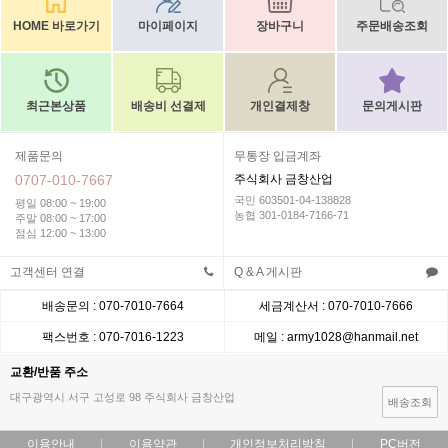
HOME 바로가기
마이페이지
장바구니
주문배송조회
최근본상품
배송비 선결제
개인결제창
문의게시판
제품문의
무통장 입금계좌
0707-010-7667
주식회사 금창산업
국민 603501-04-138828
평일 08:00 ~ 19:00
농협 301-0184-7166-71
주말 08:00 ~ 17:00
점심 12:00 ~ 13:00
고객센터 연결
Q & A 게시판
배송문의 : 070-7010-7664
세금계산서 : 070-7010-7666
팩스번호 : 070-7016-1223
메일 : army1028@hanmail.net
교환/반품 주소
대구광역시 서구 고성로 98 주식회사 금창산업
배송조회
이용안내
이용약관
개인정보처리방침
PC버전