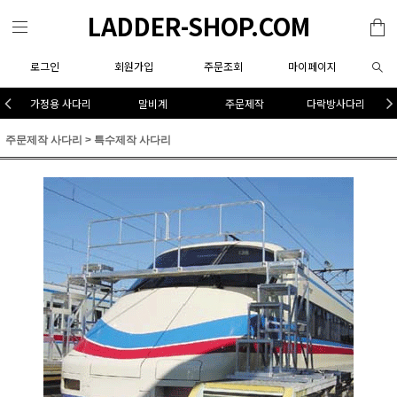
LADDER-SHOP.COM
로그인
회원가입
주문조회
마이페이지
가정용 사다리
말비계
주문제작
다락방사다리
주문제작 사다리
>
특수제작 사다리