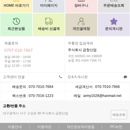
HOME 바로가기
마이페이지
장바구니
주문배송조회
최근본상품
배송비 선결제
개인결제창
문의게시판
제품문의
무통장 입금계좌
0707-010-7667
주식회사 금창산업
국민 603501-04-138828
평일 08:00 ~ 19:00
농협 301-0184-7166-71
주말 08:00 ~ 17:00
점심 12:00 ~ 13:00
고객센터 연결
Q & A 게시판
배송문의 : 070-7010-7664
세금계산서 : 070-7010-7666
팩스번호 : 070-7016-1223
메일 : army1028@hanmail.net
교환/반품 주소
대구광역시 서구 고성로 98 주식회사 금창산업
배송조회
이용안내
이용약관
개인정보처리방침
PC버전