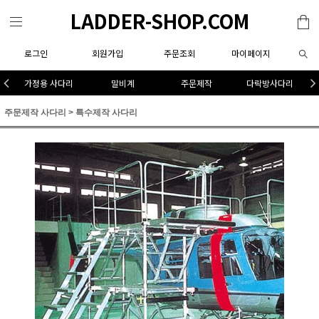
LADDER-SHOP.COM
로그인
회원가입
주문조회
마이페이지
가정용 사다리
말비계
주문제작
다락방사다리
주문제작 사다리
>
특수제작 사다리