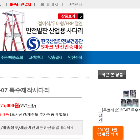
C-07 특수제작사다리
775,000
원
(VAT포함)
[무료배송] SC-07 
료배송
(도서산간/제주도 추가배송비 별도)
닫
기