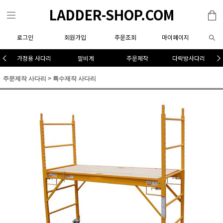
LADDER-SHOP.COM
로그인
회원가입
주문조회
마이페이지
가정용 사다리
말비계
주문제작
다락방사다리
주문제작 사다리
>
특수제작 사다리