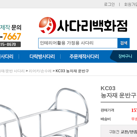
>
> KC03 농자재 운반구
재/운반 사다리
리어카/손수레
KC03
농자재 운반구
15
판매가격
배송비
무