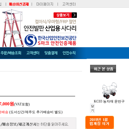
KC03 농자재 운반구
7,000
원
(VAT포함)
닫
기
료배송
(도서산간/제주도 추가배송비 별도)