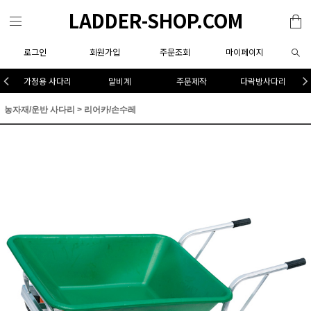
LADDER-SHOP.COM
로그인
회원가입
주문조회
마이페이지
가정용 사다리
말비계
주문제작
다락방사다리
농자재/운반 사다리
>
리어카/손수레