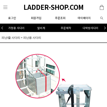
LADDER-SHOP.COM
로그인
회원가입
주문조회
마이페이지
가정용 사다리
말비계
주문제작
다락방사다리
피난/줄 사다리
>
피난용 사다리