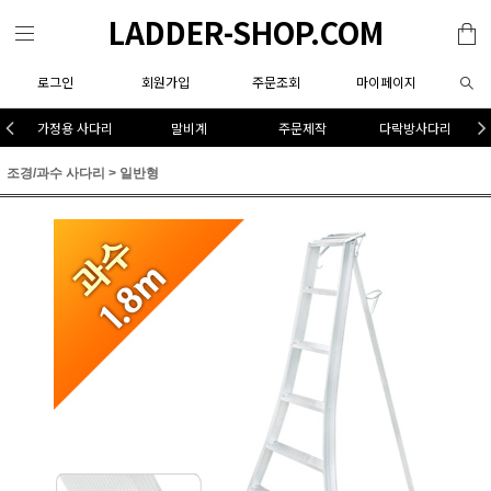
LADDER-SHOP.COM
로그인
회원가입
주문조회
마이페이지
가정용 사다리
말비계
주문제작
다락방사다리
조경/과수 사다리
>
일반형