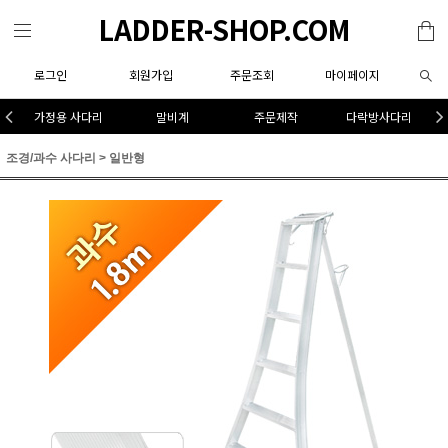
LADDER-SHOP.COM
로그인
회원가입
주문조회
마이페이지
가정용 사다리
말비계
주문제작
다락방사다리
조경/과수 사다리
>
일반형