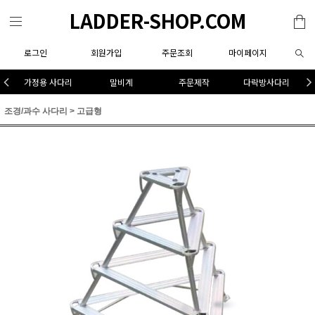
LADDER-SHOP.COM
로그인
회원가입
주문조회
마이페이지
가정용 사다리
말비계
주문제작
다락방사다리
조경/과수 사다리
>
고급형