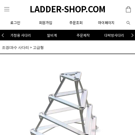
LADDER-SHOP.COM
로그인
회원가입
주문조회
마이페이지
가정용 사다리
말비계
주문제작
다락방사다리
조경/과수 사다리
>
고급형