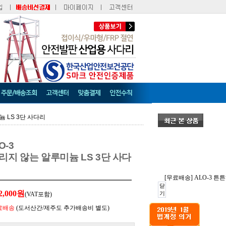
늄 LS 3단 사다리
O-3
지 않는 알루미늄 LS 3단 사다
[무료배송] ALO-3 
닫
2,000원
기
(VAT포함)
료배송
(도서산간/제주도 추가배송비 별도)