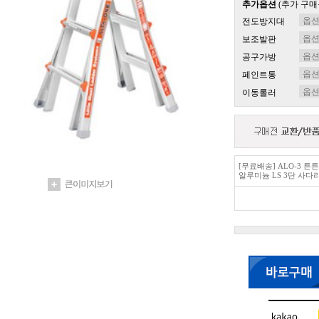
추가옵션
(추가 구매
전도방지대
보조발판
공구가방
페인트통
이동롤러
[무료배송] ALO-3 
알루미늄 LS 3단 사다