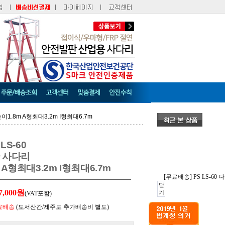
이1.8m A형최대3.2m I형최대6.7m
LS-60
단 사다리
A형최대3.2m I형최대6.7m
[무료배송] PS LS-60
닫
7,000원
기
(VAT포함)
료배송
(도서산간/제주도 추가배송비 별도)