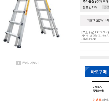
추가옵션
(추가 구매
전도방지대
[무료배송] PS LS-60 
사다리보관높이1.8m A
I형최대6.7m
이벤트
페이포
이벤트
페이포