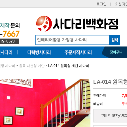
>
> LA-014 원목형 계단 사다리
선형 사다리
원목 나선형 계단
LA-014 원
7,
판매가격
배송비
무