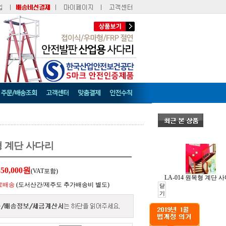
목형 계단 사다리
550,000
원
(VAT포함)
LA-014 원목형 계단 
료배송
(도서산간/제주도 추가배송비 별도)
닫
기