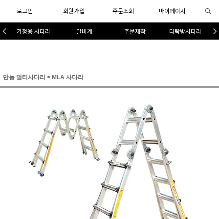
로그인
회원가입
주문조회
마이페이지
가정용 사다리
말비계
주문제작
다락방사다리
만능 멀티사다리
>
MLA 사다리