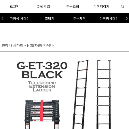
로그인
회원가입
주문조회
마이페이지
가정용 사다리
말비계
주문제작
다락방사다리
안테나 사다리
>
H(일자)형 안테나