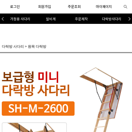
로그인
회원가입
주문조회
마이페이지
가정용 사다리
말비계
주문제작
다락방사다리
다락방 사다리
>
원목 다락방