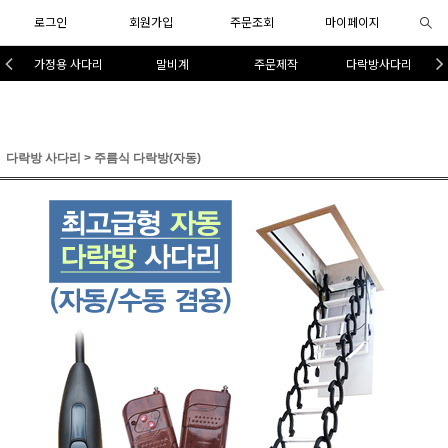
로그인
회원가입
주문조회
마이페이지
가정용 사다리
말비계
주문제작
다락방사다리
다락방 사다리
>
주름식 다락방(자동)