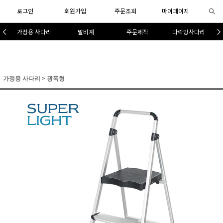
로그인
회원가입
주문조회
마이페이지
가정용 사다리
말비계
주문제작
다락방사다리
가정용 사다리
>
광폭형