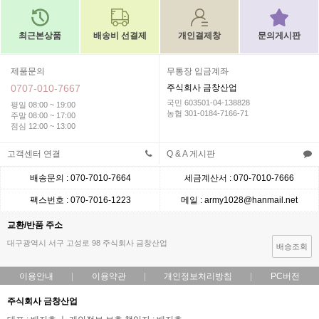
최근본상품
배송비 선결제
개인결제창
문의게시판
제품문의
무통장 입금계좌
0707-010-7667
주식회사 금창산업
국민 603501-04-138828
평일 08:00 ~ 19:00
농협 301-0184-7166-71
주말 08:00 ~ 17:00
점심 12:00 ~ 13:00
고객센터 연결
Q & A 게시판
배송문의 : 070-7010-7664
세금계산서 : 070-7010-7666
팩스번호 : 070-7016-1223
메일 : army1028@hanmail.net
교환/반품 주소
대구광역시 서구 고성로 98 주식회사 금창산업
배송조회
이용안내
이용약관
개인정보처리방침
PC버전
주식회사 금창산업