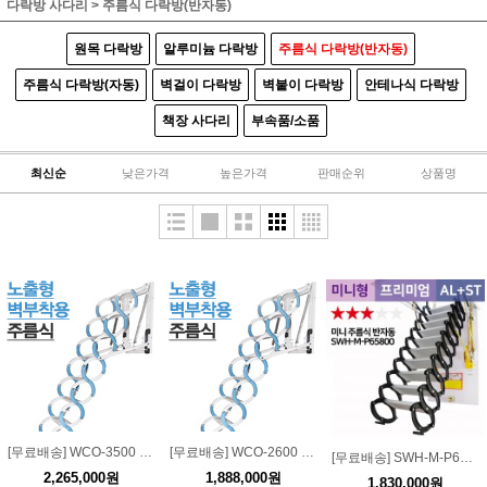
다락방 사다리
>
주름식 다락방(반자동)
원목 다락방
알루미늄 다락방
주름식 다락방(반자동)
주름식 다락방(자동)
벽걸이 다락방
벽붙이 다락방
안테나식 다락방
책장 사다리
부속품/소품
최신순
낮은가격
높은가격
판매순위
상품명
[무료배송] WCO-3500 노출형 벽부착용 주름식 사다리(2600~3500)
[무료배송] WCO-2600 노출형 벽부착용 주름식 사다리(2000~2600)
[무료배송] SWH-M-P65800 미니형 프리미엄 알루미늄+스틸 주름식 다락방 (반자동) / 하중 300kg
2,265,000원
1,888,000원
1,830,000원