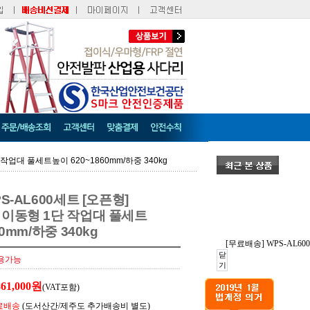
 작업대 풀세트높이 620~1860mm/하중 340kg
S-AL600세트 [오픈형]
 이동형 1단 작업대 풀세트
0mm/하중 340kg
[무료배송] WPS-AL6
닫
용가능
기
861,000원
(VAT포함)
료배송
(도서산간/제주도 추가배송비 별도)