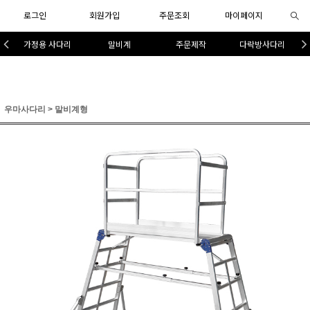
로그인
회원가입
주문조회
마이페이지
가정용 사다리
말비계
주문제작
다락방사다리
우마사다리
>
말비계형